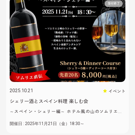
ナビゲーターでもおなじみのJazzシンガー、シンガーソ
受付終了
ングライター 横前 […]
2025.10.21
イベント
シェリー酒とスペイン料理 楽しむ会
～スペイン・シェリー編～ ホテル風の山のソムリエ
が、スペインのシェリー酒をセレクト。 シェリー酒の
開催日 :
2025年11月21日（金）18:30～
製造から歴史・ぶどう品種などさまざまな知識を、ソ
ムリエがコース料理と共にご説明いたします！ 先着20