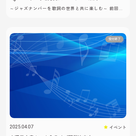
～ジャズナンバーを歌詞の世界と共に楽しむ～ 前回大
澤誉志幸さんのトーク＆ライブをご案内させて頂きま
したが、前夜祭として、地元南信州のJAZZシンガー・
飯田FMラジオのナビゲーターでもある「横前恭子さ
ん」をお呼びし、「ジャズナンバーを歌詞の世界と共
受付終了
に楽しむ・・」をテーマにJAZZの世界を楽しんでいた
だきます 横前さんは、飯田FM放送局のナビゲーターと
してお馴染みですが、実はJazzシンガー、シンガー […]
2025.04.07
イベント