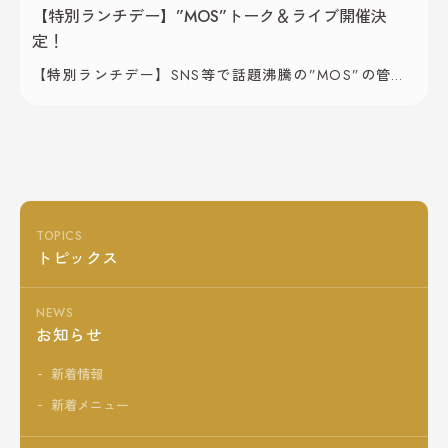
【特別ランチデー】”MOS”トーク＆ライブ開催決
定！
【特別ランチデー】SNS等で話題沸騰の”MOS”の管楽
器生演奏が聴ける。間近で会える。2024年11月17日
（日）は特別ランチ！ 晩秋のほっこりランチビュッフ
ェと「MOSトーク＆ライブ」が楽しめる特別ランチ開
催！ 秋が深まりつつ、澄んだ空気が感じられる季節に
なってきました。 秋といえば食欲と芸術の秋です。特
別ランチ企画として、11月17日(日)のランチタイムは、
晩秋の食材 […]
TOPICS
トピックス
NEWS
お知らせ
新着情報
新着メニュー