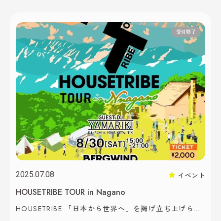
名様限定につき、お早めにお申し込みください。 〜ソ
ムリエと味わうシェリーの世界〜「熟成感」「ナッツ
の香り」「ほのかな塩気」一度味わうと忘れられな
受付終了
い、スペイン南部アンダルシア生まれのシェリー酒。
現地を訪 […]
2025.07.08
イベント
HOUSETRIBE TOUR in Nagano
HOUSETRIBE 「日本から世界へ」を掲げ立ち上げられ
た、レーベル連動型パーティーが、10周年を迎え全国