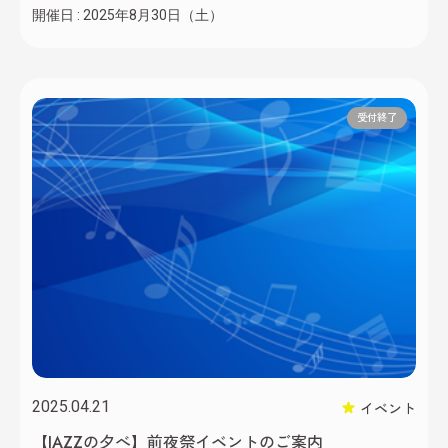
開催日 :
2025年8月30日（土）
ツアーを開催！inNAGANOとして、ホテル風の山のフ
レンチレストラン＆カフェ「BERGWIND（ベルグウィ
ンド）」にて、8月30日(土)に開催されます。
HOUSEMUSIC好きな方はもちろん、そうでない方々に
も楽しんでいただけるイベントとなっております。 よ
受付終了
っしーのお芋屋さん、kitch […]
2025.04.21
イベント
【JAZZの夕べ】前夜祭イベントのご案内