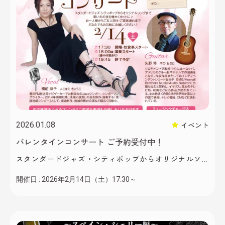
2026.01.08
イベント
バレンタインコンサート ご予約受付中！
スタンダードジャズ・シティポップからオリジナルソ
ングまですてきなギターと歌声が、寒い冬の夜を暖か
開催日 :
2026年2月14日（土）17:30～
くホットに彩ります♪ 2026年2月14日（土）、ホテル
風の山のフレンチレストラン「BERGWIND」にて 、ワ
ンドリンク＆フレンチミニ前菜付き バレンタインコン
サートを開催いたします🎶 ボーカルに、飯田FM放送局