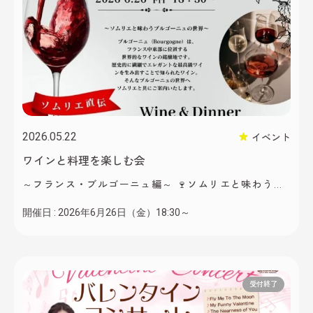
2026.05.22
イベント
ワインと料理を楽しむ会
～フランス・ブルゴーニュ編～ 🍷ソムリエと味わうブ
ルゴーニュの世界 ブルゴーニュ地方のワインが誇る繊
開催日 :
2026年6月26日（金）18:30～
細で奥行きあるエレガントな味わい。 さまざまな個性
を映し出すワインの魅力を、現地を訪れた当店ソムリ
エの提案とともに丁寧に紐解き、5種のワインとワイン
によく合うフードと共に楽しく、美味しく、上質なひ
とときをご堪能いただけます。 先着20名様限定につ
受付終了
き、お早めにお申し込みください。 「繊 […]