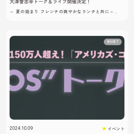
大澤誉志幸トーク＆ライブ開催決定！
～ 夏の始まり フレンチの爽やかなランチと共に～
木々の瑞々しい緑が目にも鮮やかな5月ももうすぐ。
そんな爽やかな季節をより印象的に彩るのは、甘いハ
スキーボイス。5月18日（日）14:00～15:30 大澤誉志
幸さんのトーク＆ライブ開催が決定しました！ シンガ
受付終了
ーとして「そして僕は途方に暮れる」「ガラス越しに
消えた夏」「ゴーゴーヘブン」などのヒット曲で知ら
れ、また、吉川晃司・アンルイスを始めとする数 […]
2024.10.09
イベント