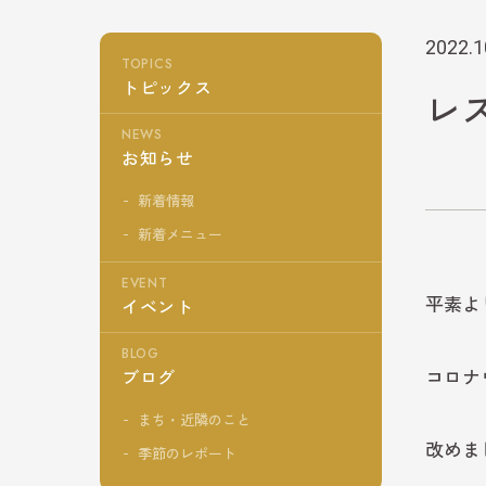
2022.1
TOPICS
トピックス
レ
NEWS
お知らせ
新着情報
新着メニュー
EVENT
平素よ
イベント
BLOG
コロナ
ブログ
まち・近隣のこと
改めま
季節のレポート