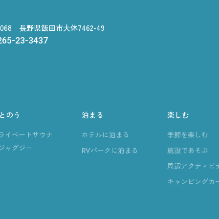
-0068 長野県飯田市大休7462-49
265-23-3437
とのう
泊まる
楽しむ
ライベートサウナ
ホテルに泊まる
季節を楽しむ
ジャグジー
RVパークに泊まる
施設であそぶ
周辺アクティビ
キャンピングカ