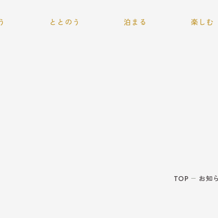
本文までスキップする
う
ととのう
泊まる
楽しむ
プライベートサウナ
ラン
ホテルに泊まる
季節を楽し
＆ジャグジー
R
RVパークに泊まる
施設であそ
Q
周辺アクティ
キャンピングカー
TOP
お知