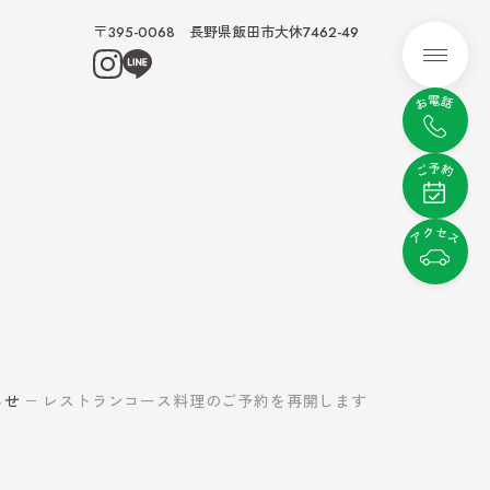
〒395-0068 長野県飯田市大休7462-49
メニュ
む
ぶ
ビティ
レンタル
らせ
レストランコース料理のご予約を再開します