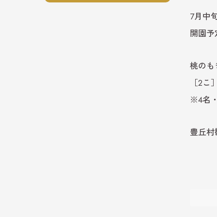
7月中
開園予定
桃のも
［2こ］
※4名
豊丘村