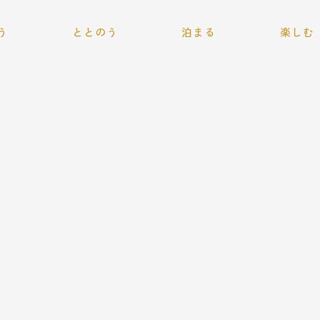
本文までスキップする
う
ととのう
泊まる
楽しむ
プライベートサウナ
ラン
ホテルに泊まる
季節を楽し
＆ジャグジー
R
RVパークに泊まる
施設であそ
Q
周辺アクティ
キャンピングカー