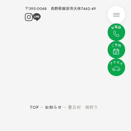
〒395-0068 長野県飯田市大休7462-49
メニュ
む
ぶ
ビティ
レンタル
TOP
お知らせ
豊丘村 桃狩り