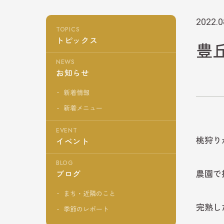
2022.0
TOPICS
トピックス
豊
NEWS
お知らせ
新着情報
新着メニュー
EVENT
桃狩り
イベント
BLOG
農園で
ブログ
まち・近隣のこと
完熟し
季節のレポート