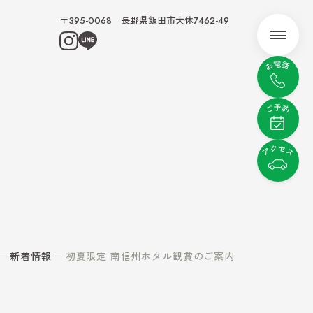
〒395-0068 長野県飯田市大休7462-49
メニュ
む
ぶ
ビティ
レンタル
新着情報
初夏限定 南信州ホタル観賞のご案内