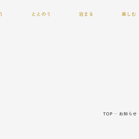
本文までスキップする
う
ととのう
泊まる
楽しむ
プライベートサウナ
ラン
ホテルに泊まる
季節を楽し
＆ジャグジー
R
RVパークに泊まる
施設であそ
Q
周辺アクティ
キャンピングカー
TOP
お知らせ