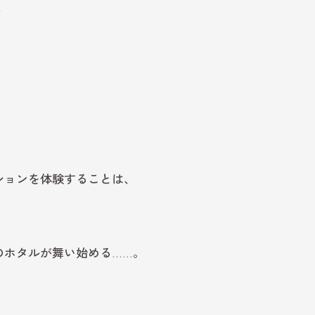
、
、
ションを体験することは、
のホタルが舞い始める……。