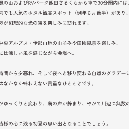
風の山およびRVパーク飯田さるくらから車で30分圏内には
内でも人気のホタル観賞スポット（例年６月後半）があり
方が幻想的な光の舞を楽しみに訪れます。
中央アルプス・伊那山地の山並みや田園風景を楽しみ、
には涼しい風を感じながら会場へ。
時間から夕暮れ、そして夜へと移り変わる自然のグラデー
はなかなか味わえない貴重なひとときです。
がゆっくりと変わり、鳥の声が静まり、やがて川辺に無数
皆様の心に残る初夏の思い出となることでしょう。