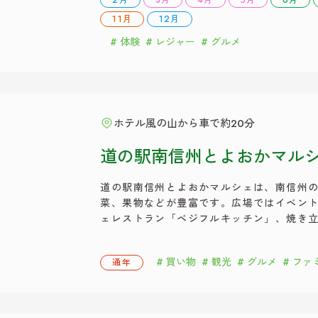
11月
12月
体験
レジャー
グルメ
ホテル風の山から車で約20分
道の駅南信州とよおかマル
道の駅南信州とよおかマルシェは、南信州
菜、果物などが豊富です。広場ではイベント
ェレストラン「ベジフルキッチン」、焼き
ら」や、四季折々種類豊富な地元産の野菜
場」でお楽しみください。 駐車場が広いと
買い物
観光
グルメ
ファ
通年
用 道の駅南信州とよおかマ […]