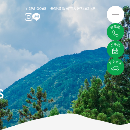
〒395-0068 長野県飯田市大休7462-49
メニュ
む
ぶ
ビティ
レンタル
S