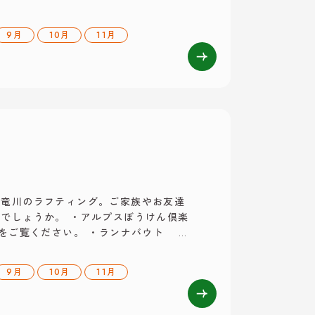
ン下り 詳しくは天竜ライン下りのHP
ートHP
9月
10月
11月
天竜川のラフティング。ご家族やお友達
でしょうか。 ・アルプスぼうけん倶楽
をご覧ください。 ・ランナバウト 詳
 ・南信州リゾート 詳しくは南信州リ
 アルプスぼうけん倶楽部HP
9月
10月
11月