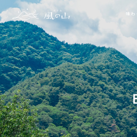
味わ
レスト
BA
BB