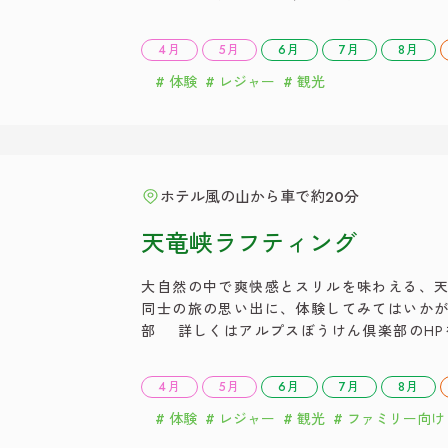
ングの体験も受け付けています ・天竜ライ
をご覧ください。 ・写真引用 南信州リゾ
4月
5月
6月
7月
8月
体験
レジャー
観光
ホテル風の山から車で約20分
天竜峡ラフティング
大自然の中で爽快感とスリルを味わえる、
同士の旅の思い出に、体験してみてはいかが
部 詳しくはアルプスぼうけん倶楽部のHP
しくはランナバウトのHPをご覧ください。
ゾートのHPをご覧ください。 ・写真引用
4月
5月
6月
7月
8月
体験
レジャー
観光
ファミリー向け