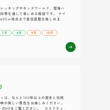
トレッキングやキッズワールド、雲海ハ
四季を通して楽しめる施設です。 ナイ
,400ｍ地点まで星空遊覧を楽しめま
る全国星空継続観察で「星が最も輝いて
ことができます。 ・営業時間 ８：３
7月
8月
9月
10月
り
ィは、なんと100年以上の歴史と伝統
竜峡の美しい景色をお楽しみください。
のHPをご覧ください。 ※ラフティ