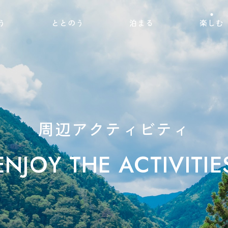
本文までスキップする
う
ととのう
泊まる
楽しむ
プライベートサウナ
ラン
ホテルに泊まる
季節を楽し
＆ジャグジー
R
RVパークに泊まる
施設であそ
Q
周辺アクティ
キャンピングカー
周辺アクティビティ
ENJOY THE ACTIVITIE