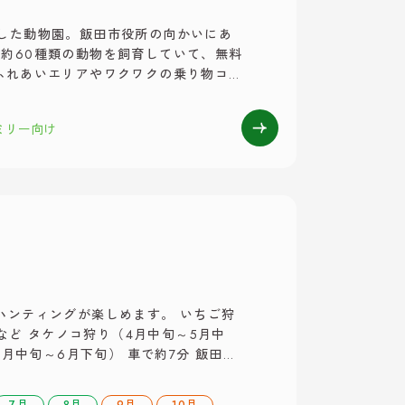
した動物園。飯田市役所の向かいにあ
約60種類の動物を飼育していて、無料
ふれあいエリアやワクワクの乗り物コー
す。 ※大型キャンピングカーの場合は
い。 ・営業時間 ９：００～１６：
ミリー向け
）
ハンティングが楽しめます。 いちご狩
峡など タケノコ狩り（4月中旬～5月中
6月中旬～6月下旬） 車で約7分 飯田市
 車で約7分 飯田市北方など ブルーベリ
市北方など もも狩り（7月上 […]
7月
8月
9月
10月