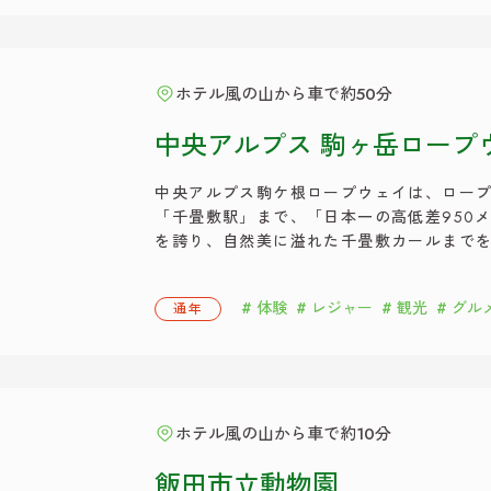
ホテル風の山から車で約50分
中央アルプス 駒ヶ岳ロープ
中央アルプス駒ケ根ロープウェイは、ロー
「千畳敷駅」まで、「日本一の高低差950メ
を誇り、自然美に溢れた千畳敷カールまでを
花畑など絶景を気軽に体験することができ
ウェイから見える春から夏にかけての新緑
体験
レジャー
観光
グル
通年
す。 ロープウェイを利用 […]
ホテル風の山から車で約10分
飯田市立動物園