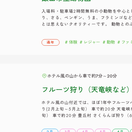
入場料・駐車場2時間無料の小動物を中心と
り、さる、ペンギン、うま、フラミンゴなど
とは思えないクオリティーです。 動物との
ナーもあり、お子様が喜ぶこと間違いなしで
事前に飯田市役所前の駐車場をご予約くださ
体験
レジャー
動物
ファ
通年
３０ ・休園日 毎週 […]
ホテル風の山から車で約7分～20分
フルーツ狩り（天竜峡など
ホテル風の山付近では、ほぼ1年中フルーツ
り(2月上旬～5月上旬） 車で約20分 天竜
旬） 車で約20分 豊丘村 さくらんぼ狩り（
北方など プルーン狩り(6月中旬～7月上旬）
ー狩り（6月下旬から8月頃） 車で約7分 飯田
2月
3月
4月
5月
6月