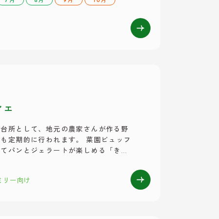
シェ
の台所として、地元の農家さんが作る野
も定期的に行われます。 菜園ビュッフ
立てパンとジェラートが楽しめる「きら
・果物・加工品などが買える「四季彩市
ころも嬉しいポイントです！ ・写真引
ミリー向け