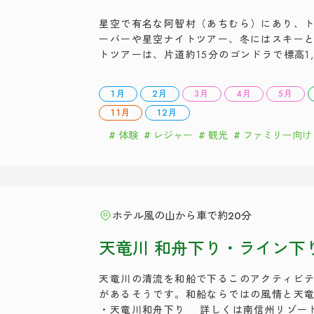
星空で有名な阿智村（あちむら）にあり、
ーバーや星空ナイトツアー、冬にはスキーと
トツアーは、片道約15分のゴンドラで標高1
す。晴れた日の山頂では、環境省が実施す
見える場所」の第1位に選ばれた星空を見る
1月
2月
3月
4月
5月
０～１６：３０ ・営 […]
11月
12月
体験
レジャー
観光
ファミリー向け
ホテル風の山から車で約20分
天竜川 和舟下り・ライン下
天竜川の清流を和船で下るこのアクティビテ
があるそうです。和船ならではの風情と天
・天竜川和舟下り 詳しくは南信州リゾート