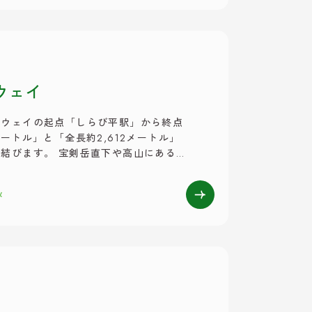
ウェイ
プウェイの起点「しらび平駅」から終点
ートル」と「全長約2,612メートル」
結びます。 宝剣岳直下や高山にあるお
、壮大な風景が目の前に。また、ロープ
や秋の紅葉は、訪れる人々を魅了しま
メ